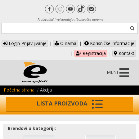
Proizvođač i veleprodaja ribolovačke opreme
Login-Prijavljivanje
|
O nama
|
Korisničke informacije
|
Registracija
|
Kontakt
MENI
Početna strana
Akcija
LISTA PROIZVODA
Brendovi u kategoriji: