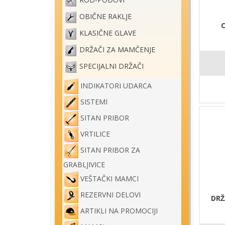
ROD-PODOVI
OBIČNE RAKLJE
KLASIČNE GLAVE
DRŽAČI ZA MAMČENJE
SPECIJALNI DRŽAČI
INDIKATORI UDARCA
SISTEMI
SITAN PRIBOR
VRTILICE
SITAN PRIBOR ZA
GRABLJIVICE
VEŠTAČKI MAMCI
REZERVNI DELOVI
DRŽ
ARTIKLI NA PROMOCIJI