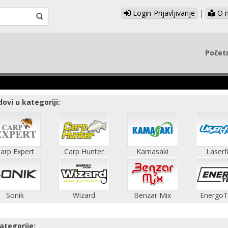
Login-Prijavljivanje
|
O 
Počet
ovi u kategoriji:
arp Expert
Carp Hunter
Kamasaki
Laserf
Sonik
Wizard
Benzar Mix
Energo
ategorije: