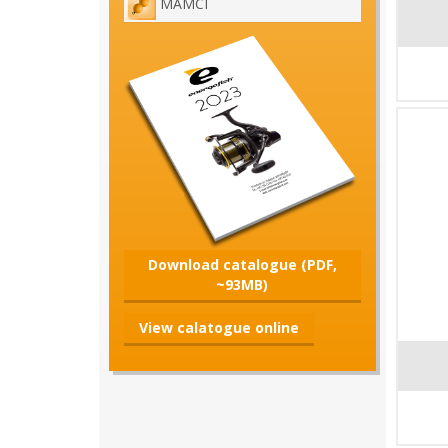
MAMCI
Download catalogue (PDF,
~93MB)
View calatogue online