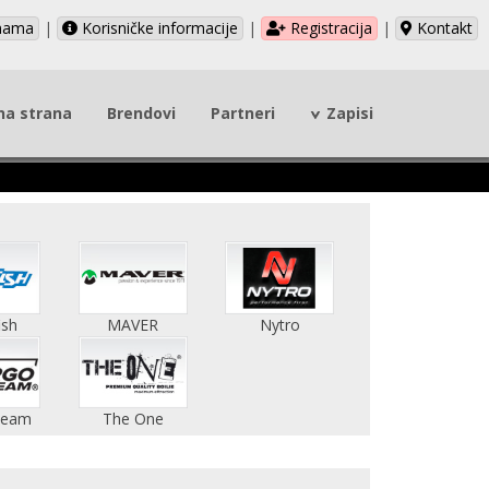
nama
|
Korisničke informacije
|
Registracija
|
Kontakt
na strana
Brendovi
Partneri
Zapisi
ish
MAVER
Nytro
Team
The One