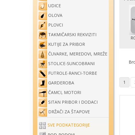
UDICE
OLOVA
PLOVCI
TAKMIČARSKI REKVIZITI
R
KUTIJE ZA PRIBOR
ČUVARKE, MEREDOVI, MREŽE
Bro
STOLICE-SUNCOBRANI
FUTROLE-RANCI-TORBE
1
GARDEROBA
ČAMCI, MOTORI
SITAN PRIBOR I DODACI
DRŽAČI ZA ŠTAPOVE
SVE PODKATEGORIJE