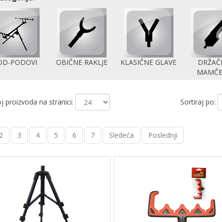
OD-PODOVI
OBIČNE RAKLJE
KLASIČNE GLAVE
DRŽAČI
MAMČE
j proizvoda na stranici:
Sortiraj po:
2
3
4
5
6
7
Sledeća
Poslednji