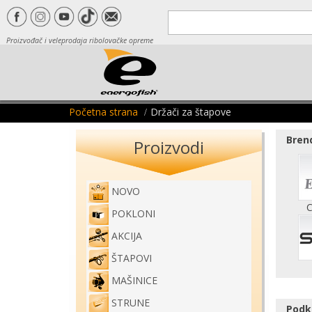
Proizvođač i veleprodaja ribolovačke opreme
Početna strana
Držači za štapove
Brend
Proizvodi
NOVO
C
POKLONI
AKCIJA
ŠTAPOVI
MAŠINICE
STRUNE
Podk