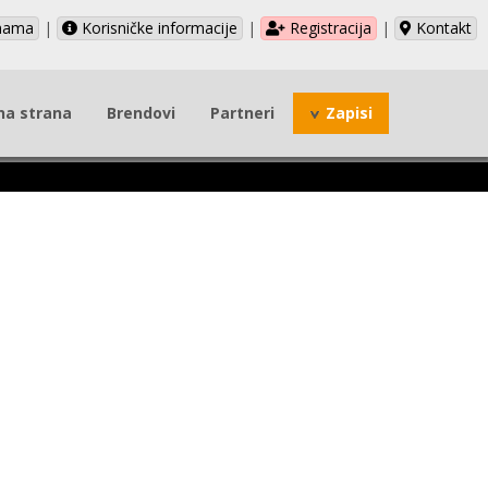
nama
|
Korisničke informacije
|
Registracija
|
Kontakt
na strana
Brendovi
Partneri
Zapisi