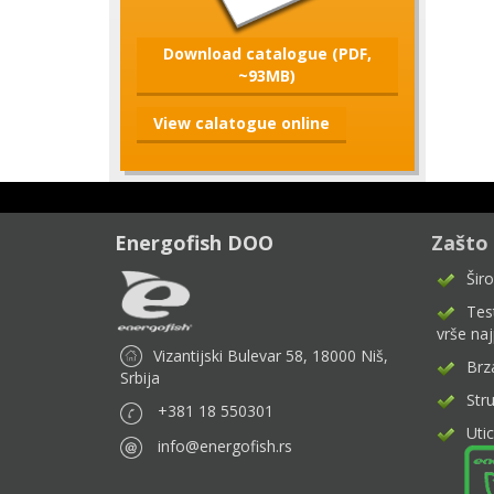
Download catalogue (PDF,
~93MB)
View calatogue online
Energofish DOO
Zašto
Šir
Test
vrše naj
Vizantijski Bulevar 58, 18000 Niš,
Brz
Srbija
Stru
+381 18 550301
Utic
info@energofish.rs