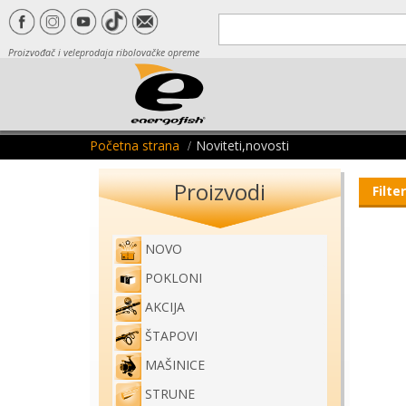
Proizvođač i veleprodaja ribolovačke opreme
Početna strana
Noviteti,novosti
Proizvodi
Filter
NOVO
POKLONI
AKCIJA
ŠTAPOVI
MAŠINICE
STRUNE