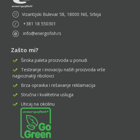
Vizantijski Bulevar 58, 18000 Niš, Srbija
+381 18 550301
info@energofish.rs
Zašto mi?
Široka paleta proizvoda u ponudi
Testiranje i inovaciju naših proizvoda vrše
najpoznatiji ribolovci
Brza opravka i rešavanje reklamacija
Stručna i kvalitetna usluga
Uticaj na okolinu