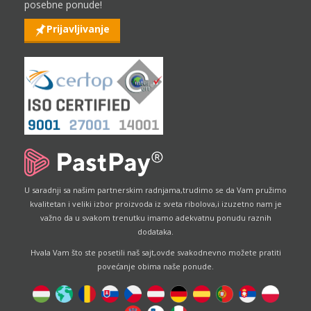
posebne ponude!
Prijavljivanje
U saradnji sa našim partnerskim radnjama,trudimo se da Vam pružimo
kvalitetan i veliki izbor proizvoda iz sveta ribolova,i izuzetno nam je
važno da u svakom trenutku imamo adekvatnu ponudu raznih
dodataka.
Hvala Vam što ste posetili naš sajt,ovde svakodnevno možete pratiti
povećanje obima naše ponude.