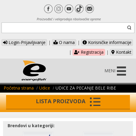
Proizvođač i veleprodaja ribolovačke opreme
Login-Prijavljivanje
|
O nama
|
Korisničke informacije
|
Registracija
|
Kontakt
MENI
Početna strana
Udice
UDICE ZA PECANJE BELE RIBE
LISTA PROIZVODA
Brendovi u kategoriji: