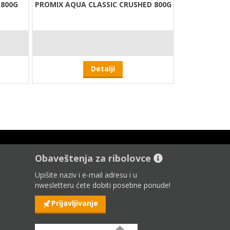
 800G
PROMIX AQUA CLASSIC CRUSHED 800G
Detalji
Obaveštenja za ribolovce
Upišite naziv i e-mail adresu i u
nwesletteru ćete dobiti posebne ponude!
Prijavljivanje