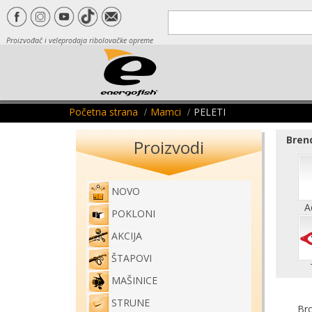
Proizvođač i veleprodaja ribolovačke opreme
Početna strana
Mamci
PELETI
Brend
Proizvodi
NOVO
A
POKLONI
AKCIJA
ŠTAPOVI
MAŠINICE
STRUNE
Bro