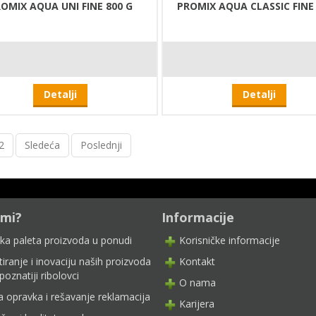
OMIX AQUA UNI FINE 800 G
PROMIX AQUA CLASSIC FINE
Detalji
Detalji
2
Sledeća
Poslednji
 mi?
Informacije
oka paleta proizvoda u ponudi
Korisničke informacije
iranje i inovaciju naših proizvoda
Kontakt
poznatiji ribolovci
O nama
a opravka i rešavanje reklamacija
Karijera