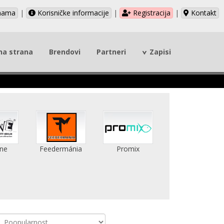
nama
|
Korisničke informacije
|
Registracija
|
Kontakt
na strana
Brendovi
Partneri
Zapisi
ne
Feedermánia
Promix