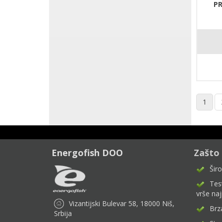
PR
1
Energofish DOO
Zašto
Šir
Test
vrše naj
Vizantijski Bulevar 58, 18000 Niš,
Brz
Srbija