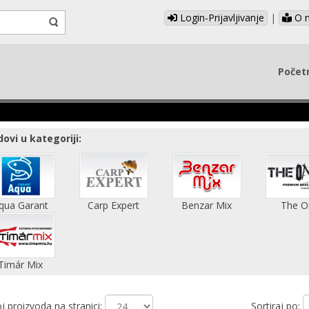
Login-Prijavljivanje
|
O 
Počet
ovi u kategoriji:
qua Garant
Carp Expert
Benzar Mix
The O
Timár Mix
j proizvoda na stranici:
Sortiraj po: