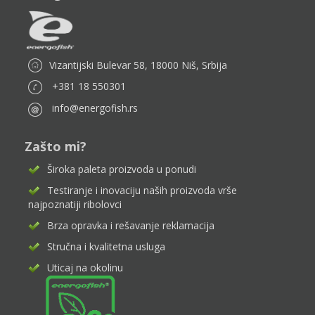
Vizantijski Bulevar 58, 18000 Niš, Srbija
+381 18 550301
info@energofish.rs
Zašto mi?
Široka paleta proizvoda u ponudi
Testiranje i inovaciju naših proizvoda vrše
najpoznatiji ribolovci
Brza opravka i rešavanje reklamacija
Stručna i kvalitetna usluga
Uticaj na okolinu