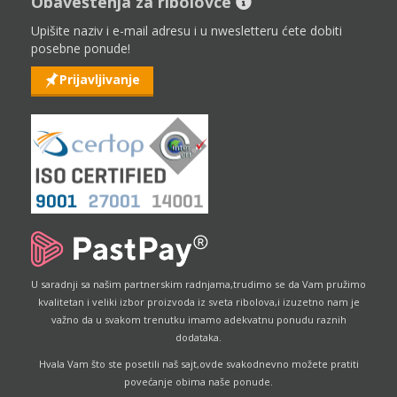
Obaveštenja za ribolovce
Upišite naziv i e-mail adresu i u nwesletteru ćete dobiti
posebne ponude!
Prijavljivanje
U saradnji sa našim partnerskim radnjama,trudimo se da Vam pružimo
kvalitetan i veliki izbor proizvoda iz sveta ribolova,i izuzetno nam je
važno da u svakom trenutku imamo adekvatnu ponudu raznih
dodataka.
Hvala Vam što ste posetili naš sajt,ovde svakodnevno možete pratiti
povećanje obima naše ponude.