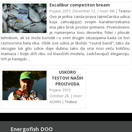
Excalibur competiton bream
Pojava: 2015. December 12. | Izvor: NK |
Testovi
Ovo je jedna zaista prava takmičarska udica
koja zahvaljujući svojim karakteristikama
ima jako širok prostor primene. Prvenstveno
je namenjena lovu deverike, fider i plovak
tehnikom, ali se može koristiti i u svim drugim situacijama kada se lovi
raznovrsna bela riba. Oblik ove udice je školski "round band", tako da
okrugao luk grlu udice daje dubinu tako da ona nosi veću količinu
mamaca i bolje drži ribu od klasičnih modela, zadržavajući eleganciju.
Vrh je hemijski ...
USKORO
TESTOVI NAŠIH
PROIZVODA
Pojava: 2015.
October 28. | Izvor:
ADMIN |
Testovi
Energofish DOO