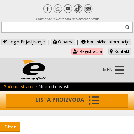
Proizvođač i veleprodaja ribolovačke opreme
Login-Prijavljivanje
|
O nama
|
Korisničke informacije
|
Registracija
|
Kontakt
MENI
Početna strana
Noviteti,novosti
LISTA PROIZVODA
Filter