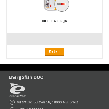
IBITE BATERIJA
Detalji
Energofish DOO
Vizantijski Bulevar 58, 18000 Niš, Srbija