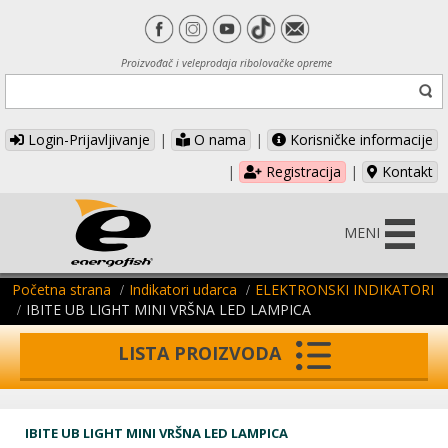
Proizvođač i veleprodaja ribolovačke opreme
Login-Prijavljivanje
|
O nama
|
Korisničke informacije
|
Registracija
|
Kontakt
MENI
Početna strana
Indikatori udarca
ELEKTRONSKI INDIKATORI
IBITE UB LIGHT MINI VRŠNA LED LAMPICA
LISTA PROIZVODA
IBITE UB LIGHT MINI VRŠNA LED LAMPICA