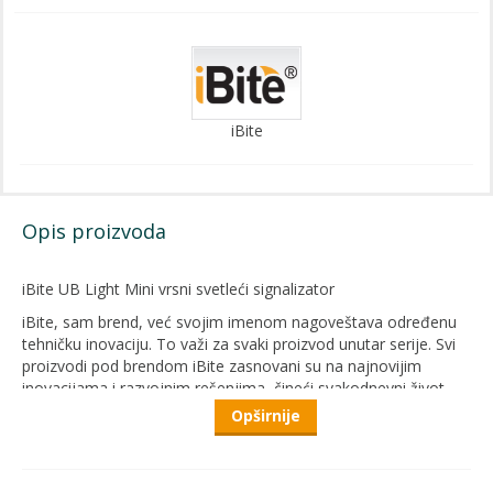
iBite
Opis proizvoda
iBite UB Light Mini vrsni svetleći signalizator
iBite, sam brend, već svojim imenom nagoveštava određenu
tehničku inovaciju. To važi za svaki proizvod unutar serije. Svi
proizvodi pod brendom iBite zasnovani su na najnovijim
inovacijama i razvojnim rešenjima, čineći svakodnevni život
ribolovaca jednostavnijim i zanimljivijim, kao i vreme
Opširnije
provedeno pored vode prijatnijim.
Ova serija ne nudi praktično rešenje samo za ljubitelje feeder
tehnike, već predstavlja univerzalno i savršeno rešenje za