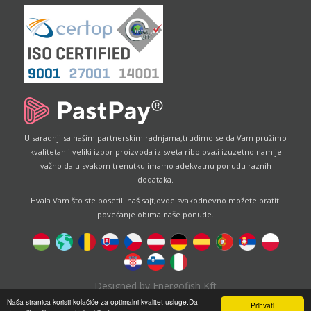
U saradnji sa našim partnerskim radnjama,trudimo se da Vam pružimo
kvalitetan i veliki izbor proizvoda iz sveta ribolova,i izuzetno nam je
važno da u svakom trenutku imamo adekvatnu ponudu raznih
dodataka.
Hvala Vam što ste posetili naš sajt,ovde svakodnevno možete pratiti
povećanje obima naše ponude.
Designed by
Energofish Kft
Naša stranica koristi kolačiće za optimalni kvalitet usluge.Da
Prihvati
Pokretač stranice:
CWB
by
Gloobus Software