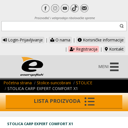
Proizvođač i veleprodaja ribolovačke opreme
Login-Prijavljivanje
|
O nama
|
Korisničke informacije
|
Registracija
|
Kontakt
MENI
Početna strana
Stolice-suncobrani
STOLICE
STOLICA CARP EXPERT COMFORT X1
LISTA PROIZVODA
STOLICA CARP EXPERT COMFORT X1