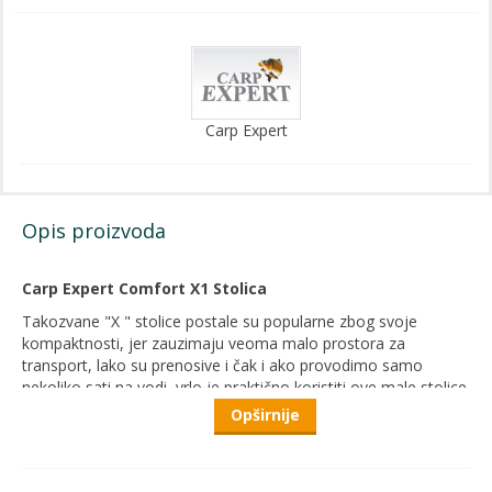
Carp Expert
Opis proizvoda
Carp Expert Comfort X1 Stolica
Takozvane "X " stolice postale su popularne zbog svoje
kompaktnosti, jer zauzimaju veoma malo prostora za
transport, lako su prenosive i čak i ako provodimo samo
nekoliko sati na vodi, vrlo je praktično koristiti ove male stolice.
Opširnije
Carp Expert Comfort X1
je veoma kompaktna i ultralaka
stolica sa naslonom, koja je idealna za transport i skladištenje
na malom prostoru. Visina sedišta iznosi
38 cm
, dok je naslon
postavljen na
31 cm
od sedišta. Kada se ne koristi, stolica se