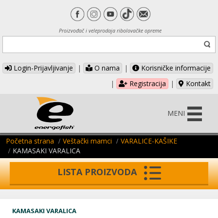
Proizvođač i veleprodaja ribolovačke opreme
Login-Prijavljivanje
|
O nama
|
Korisničke informacije
|
Registracija
|
Kontakt
MENI
Početna strana
Veštački mamci
VARALICE-KAŠIKE
KAMASAKI VARALICA
LISTA PROIZVODA
KAMASAKI VARALICA