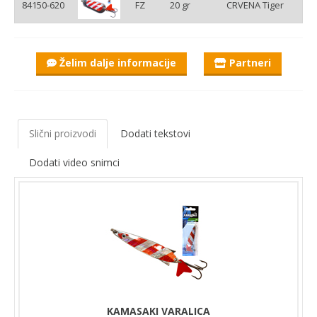
84150-620
FZ
20 gr
CRVENA Tiger
Želim dalje informacije
Partneri
Slični proizvodi
Dodati tekstovi
Dodati video snimci
KAMASAKI VARALICA